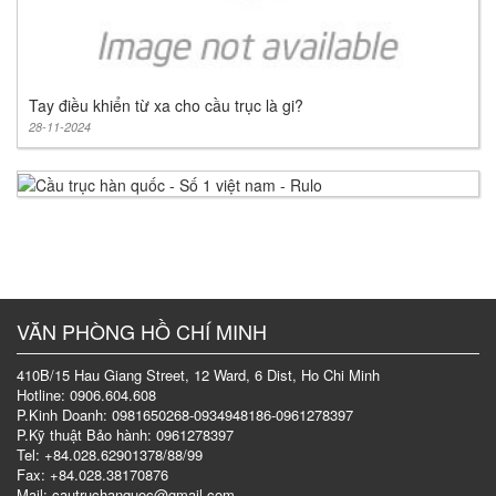
Tay điều khiển từ xa cho cầu trục là gi?
28-11-2024
VĂN PHÒNG HỒ CHÍ MINH
410B/15 Hau Giang Street, 12 Ward, 6 Dist, Ho Chi Minh
Hotline: 0906.604.608
P.Kinh Doanh: 0981650268-0934948186-0961278397
P.Kỹ thuật Bảo hành: 0961278397
Tel: +84.028.62901378/88/99
Fax: +84.028.38170876
Mail: cautruchanquoc@gmail.com