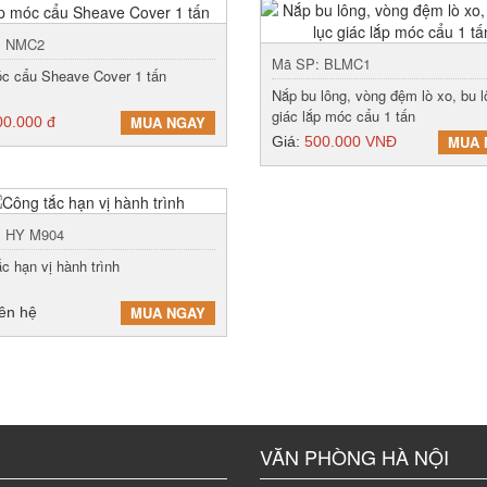
: NMC2
Mã SP: BLMC1
c cẩu Sheave Cover 1 tấn
Nắp bu lông, vòng đệm lò xo, bu l
giác lắp móc cẩu 1 tấn
MUA NGAY
00.000 đ
MUA 
Giá:
500.000 VNĐ
: HY M904
c hạn vị hành trình
MUA NGAY
iên hệ
VĂN PHÒNG HÀ NỘI