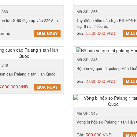
 360
Mã SP: 355
ỉnh lưu Sr60 điện áp vào 220V ra
Tay điều khiền cầu trục KG H06
loại 6 nút 1 tốc độ
MUA NGAY
MUA 
iên hệ
Giá:
1.500.000 VNĐ
Mã SP: 346
 348
Bộ bảo vệ quá tải palang Hàn Qu
uốn cáp Palang 1 tấn Hàn Quốc
MUA 
Giá:
2.000.000 VNĐ
MUA NGAY
5.000.000 VNĐ
Mã SP: 345
Vòng bi hộp số Palang 1 tấn Hàn
MUA 
Giá:
500.000 VNĐ