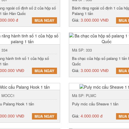
ăng ngoài cố định số 2 của hộp số
Bánh răng ngoài cố định 1 của hộ
 1 tấn Hàn Quốc
Palang 1 tấn
MUA NGAY
MUA 
.000.000 đ
Giá:
3.000.000 VNĐ
 334
Mã SP: 333
ăng hành tinh số 1 của hộp số
Ba chạc của hộp số palang 1 tấn
1 tấn
Quốc
MUA NGAY
MUA 
.000.000 VNĐ
Giá:
3.000.000 VNĐ
: MOCC1
Mã SP: PLMC
u Palang Hook 1 tấn
Puly móc cẩu Sheave 1 tấn
MUA NGAY
MUA 
.000.000 VNĐ
Giá:
4.000.000 đ