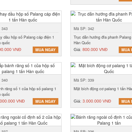
 343
Mã SP: 342
ay dầu hộp số Palang cáp điện 1
Trục dẫn hướng đĩa phanh Palang 
n quốc
Hàn Quốc
MUA NGAY
MUA 
00.000 VNĐ
Giá:
800.000 VNĐ
 340
Mã SP: 339
nh răng số 1 của hộp số palang 1
Mặt bích động cơ palang 1 tấn H
n quốc
MUA NGAY
MUA 
.000.000 VNĐ
Giá:
3.000.000 VNĐ
 337
Mã SP: 336