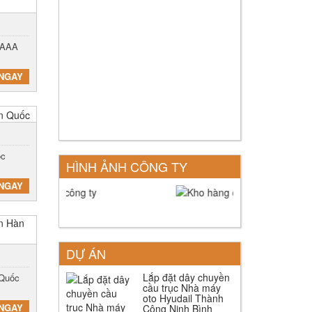
 EAAA
NGAY
ốc
HÌNH ẢNH CÔNG TY
NGAY
DỰ ÁN
Lắp đặt dây chuyền
 Quốc
cầu trục Nhà máy
oto Hyudail Thành
NGAY
Công Ninh Bình