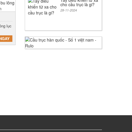
Tay điều khiển từ xa
cho cầu trục là gi?
28-11-2024
ông lục
NGAY