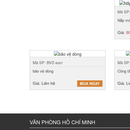
Mã SP
Nắp mó
Giá:
8
Mã SP: BVD eocr
Mã SP
bảo vệ dòng
Công tắ
MUA NGAY
Giá: Liên hệ
Giá: L
VĂN PHÒNG HỒ CHÍ MINH