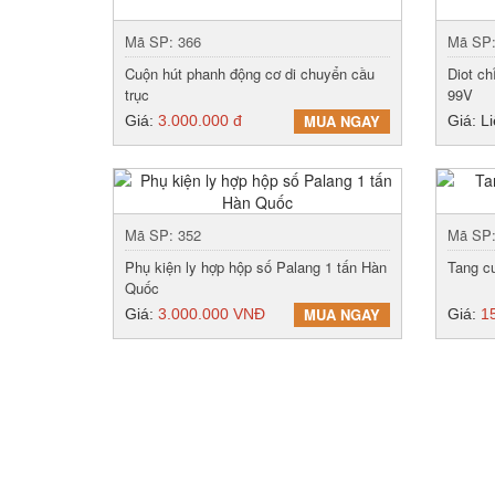
Mã SP: 366
Mã SP:
Cuộn hút phanh động cơ di chuyển cầu
Diot ch
trục
99V
MUA NGAY
Giá:
3.000.000 đ
Giá: L
Mã SP: 352
Mã SP:
Phụ kiện ly hợp hộp số Palang 1 tấn Hàn
Tang c
Quốc
MUA NGAY
Giá:
3.000.000 VNĐ
Giá:
1