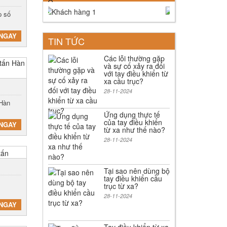
p số
NGAY
TIN TỨC
Các lỗi thường gặp
và sự cố xảy ra đối
với tay điều khiển từ
xa cầu trục?
28-11-2024
 Hàn
Ứng dụng thực tế
của tay điều khiển
NGAY
từ xa như thế nào?
28-11-2024
Tại sao nên dùng bộ
tay điều khiển cầu
trục từ xa?
28-11-2024
NGAY