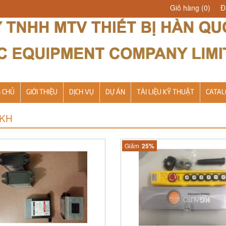
Giỏ hàng
(0)
Đ
 CHỦ
GIỚI THIỆU
DỊCH VỤ
DỰ ÁN
TÀI LIỆU KỸ THUẬT
CATAL
 KH
Giảm
25%