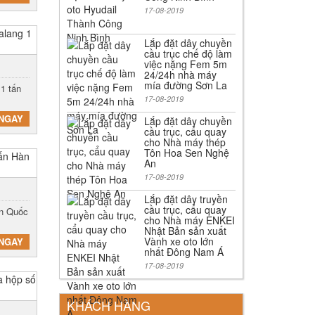
17-08-2019
Lắp đặt dây chuyền
cầu trục chế độ làm
việc nặng Fem 5m
24/24h nhà máy
mía đường Sơn La
1 tấn
17-08-2019
NGAY
Lắp đặt dây chuyền
cầu trục, cẩu quay
cho Nhà máy thép
Tôn Hoa Sen Nghệ
An
17-08-2019
Lắp đặt dây truyền
cầu trục, cẩu quay
àn Quốc
cho Nhà máy ENKEI
Nhật Bản sản xuất
Vành xe oto lớn
NGAY
nhất Đông Nam Á
17-08-2019
KHÁCH HÀNG