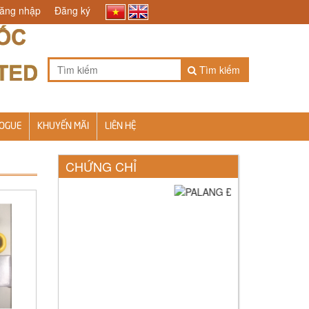
ăng nhập
Đăng ký
Tìm kiếm
OGUE
KHUYẾN MÃI
LIÊN HỆ
CHỨNG CHỈ