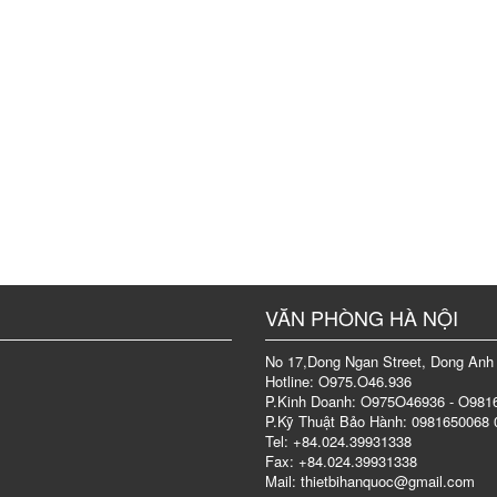
VĂN PHÒNG HÀ NỘI
No 17,Dong Ngan Street, Dong Anh 
Hotline: O975.O46.936
P.Kinh Doanh: O975O46936 - O98
P.Kỹ Thuật Bảo Hành: 0981650068
Tel: +84.024.39931338
Fax: +84.024.39931338
Mail: thietbihanquoc@gmail.com