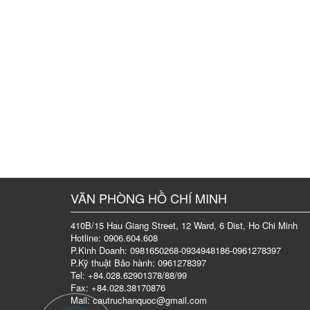
VĂN PHÒNG HỒ CHÍ MINH
410B/15 Hau Giang Street, 12 Ward, 6 Dist, Ho Chi Minh
Hotline: 0906.604.608
P.Kinh Doanh: 0981650268-0934948186-0961278397
P.Kỹ thuật Bảo hành: 0961278397
Tel: +84.028.62901378/88/99
Fax: +84.028.38170876
Mail: cautruchanquoc@gmail.com