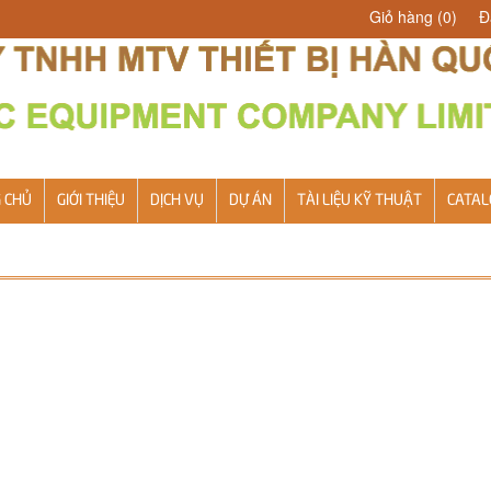
Giỏ hàng
(0)
Đ
 CHỦ
GIỚI THIỆU
DỊCH VỤ
DỰ ÁN
TÀI LIỆU KỸ THUẬT
CATAL