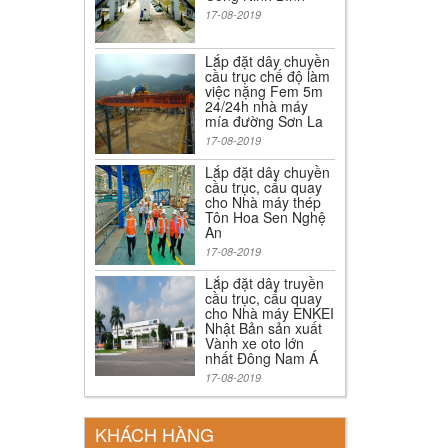
17-08-2019
Lắp đặt dây chuyền
cầu trục chế độ làm
việc nặng Fem 5m
24/24h nhà máy
mía đường Sơn La
17-08-2019
Lắp đặt dây chuyền
cầu trục, cẩu quay
cho Nhà máy thép
Tôn Hoa Sen Nghệ
An
17-08-2019
Lắp đặt dây truyền
cầu trục, cẩu quay
cho Nhà máy ENKEI
Nhật Bản sản xuất
Vành xe oto lớn
nhất Đông Nam Á
17-08-2019
KHÁCH HÀNG