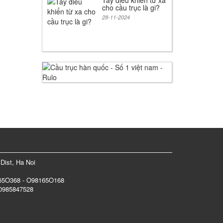
Tay điều khiển từ xa
cho cầu trục là gi?
28-11-2024
Dist, Ha Noi
165O368 - O98165O168
 0985847528