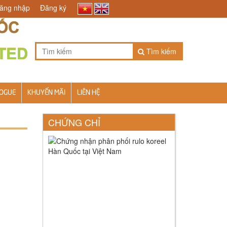
ăng nhập
Đăng ký
Tìm kiếm
OGUE
KHUYẾN MÃI
LIÊN HỆ
CHỨNG CHỈ