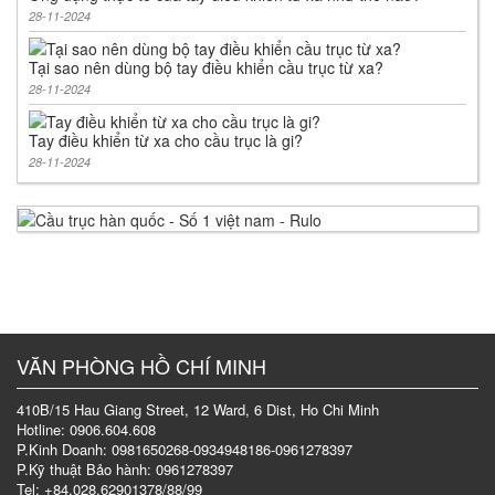
28-11-2024
Tại sao nên dùng bộ tay điều khiển cầu trục từ xa?
28-11-2024
Tay điều khiển từ xa cho cầu trục là gi?
28-11-2024
VĂN PHÒNG HỒ CHÍ MINH
410B/15 Hau Giang Street, 12 Ward, 6 Dist, Ho Chi Minh
Hotline: 0906.604.608
P.Kinh Doanh: 0981650268-0934948186-0961278397
P.Kỹ thuật Bảo hành: 0961278397
Tel: +84.028.62901378/88/99