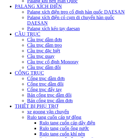
Palang khí nén Hàn Quốc
PALANG XÍCH ĐIỆN
Palang xích điện treo cố định hàn quốc DAESAN
Palang xích điện có cụm di chuyển hàn quốc
DAESAN
Palang xích kéo tay daesan
CẦU TRỤC
Cầu trục dầm đơn
Cầu trục dầm treo
Cầu trục đặc biệt
Cầu trục quay
Cầu trục cố định Monoray
Cầu trục dầm đôi
CỔNG TRỤC
Cổng trục dầm đơn
Cổng trục dầm đôi
Cổng trục đẩy tay
Bán cổng trục dầm đôi
Bán cổng trục dầm đơn
THIẾT BỊ PHỤ TRỢ
xe goong vận chuyển
Rulo tang cuốn cáp tự động
Rulo tang cuốn cáp dây điện
Rulo tang cuốn ống nước
Rulo tang cuốn khí nén