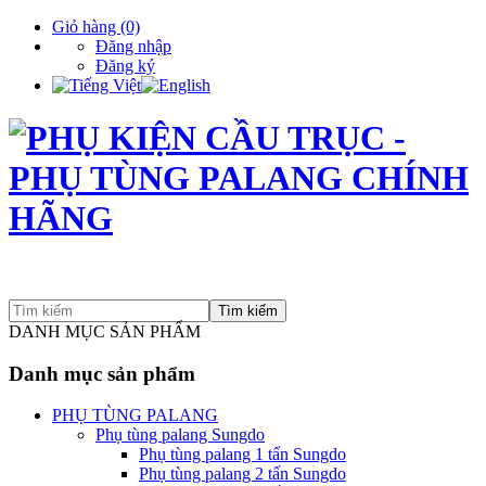
Giỏ hàng
(0)
Đăng nhập
Đăng ký
Tìm kiếm
DANH MỤC SẢN PHẨM
Danh mục sản phẩm
PHỤ TÙNG PALANG
Phụ tùng palang Sungdo
Phụ tùng palang 1 tấn Sungdo
Phụ tùng palang 2 tấn Sungdo