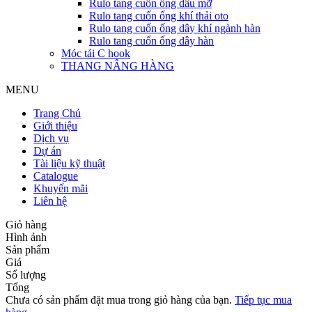
Rulo tang cuốn ống dầu mỡ
Rulo tang cuốn ống khí thải oto
Rulo tang cuốn ống dây khí ngành hàn
Rulo tang cuốn ống dây hàn
Móc tải C hook
THANG NÂNG HÀNG
MENU
Trang Chủ
Giới thiệu
Dịch vụ
Dự án
Tài liệu kỹ thuật
Catalogue
Khuyến mãi
Liên hệ
Giỏ hàng
Hình ảnh
Sản phẩm
Giá
Số lượng
Tổng
Chưa có sản phẩm đặt mua trong giỏ hàng của bạn.
Tiếp tục mua