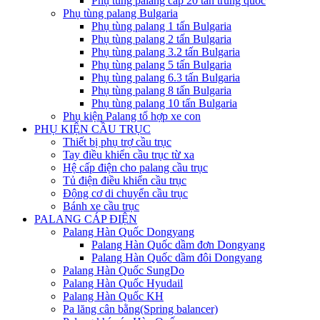
Phụ tùng palang cáp 20 tấn trung quốc
Phụ tùng palang Bulgaria
Phụ tùng palang 1 tấn Bulgaria
Phụ tùng palang 2 tấn Bulgaria
Phụ tùng palang 3.2 tấn Bulgaria
Phụ tùng palang 5 tấn Bulgaria
Phụ tùng palang 6.3 tấn Bulgaria
Phụ tùng palang 8 tấn Bulgaria
Phụ tùng palang 10 tấn Bulgaria
Phụ kiện Palang tổ hợp xe con
PHỤ KIỆN CẦU TRỤC
Thiết bị phụ trợ cầu trục
Tay điều khiển cầu trục từ xa
Hệ cấp điện cho palang cầu trục
Tủ điện điều khiển cầu trục
Động cơ di chuyển cầu trục
Bánh xe cầu trục
PALANG CÁP ĐIỆN
Palang Hàn Quốc Dongyang
Palang Hàn Quốc dầm đơn Dongyang
Palang Hàn Quốc dầm đôi Dongyang
Palang Hàn Quốc SungDo
Palang Hàn Quốc Hyudail
Palang Hàn Quốc KH
Pa lăng cân bằng(Spring balancer)